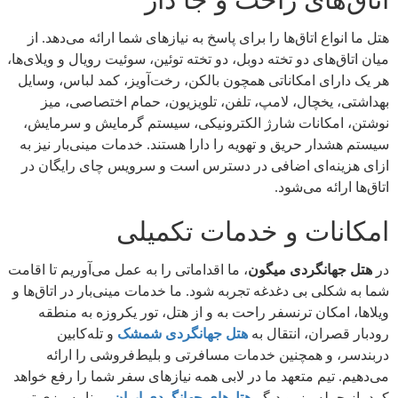
هتل ما انواع اتاق‌ها را برای پاسخ به نیازهای شما ارائه می‌دهد. از
میان اتاق‌های دو تخته دوبل، دو تخته توئین، سوئیت رویال و ویلای‌ها،
هر یک دارای امکاناتی همچون بالکن، رخت‌آویز، کمد لباس، وسایل
بهداشتی، یخچال، لامپ، تلفن، تلویزیون، حمام اختصاصی، میز
نوشتن، امکانات شارژ الکترونیکی، سیستم گرمایش و سرمایش،
سیستم هشدار حریق و تهویه را دارا هستند. خدمات مینی‌بار نیز به
ازای هزینه‌ای اضافی در دسترس است و سرویس چای رایگان در
اتاق‌ها ارائه می‌شود.
امکانات و خدمات تکمیلی
در
هتل جهانگردی میگون
، ما اقداماتی را به عمل می‌آوریم تا اقامت
شما به شکلی بی دغدغه تجربه شود. ما خدمات مینی‌بار در اتاق‌ها و
ویلاها، امکان ترنسفر راحت به و از هتل، تور یکروزه به منطقه
رودبار قصران، انتقال به
هتل جهانگردی شمشک
و تله‌کابین
دربندسر، و همچنین خدمات مسافرتی و بلیط‌فروشی را ارائه
می‌دهیم. تیم متعهد ما در لابی همه نیازهای سفر شما را رفع خواهد
کرد، از جمله رزرو دیگر
هتل‌های جهانگردی ایران
، برنامه‌ریزی تور