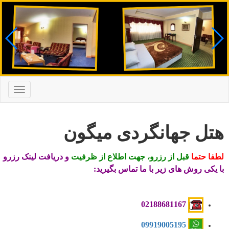
Toggle
gation
هتل جهانگردی میگون
لطفا
حتما
قبل از رزرو، جهت اطلاع از ظرفیت
و دریافت لینک رزرو
با یکی روش های زیر با ما تماس بگیرید:
681167
02188
09919005195